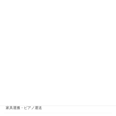
福岡県志免町で2トントラック積み放題の不用品回収作業
2023年9月18日
カテゴリー
不用品回収・粗大ゴミ処分
中央区草香江
博多区吉塚
博多区月隈
博多区綱場町
西区今宿青木
家具運搬・ピアノ運送