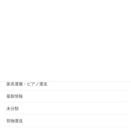
不用品回収・粗大ゴミ処分
中央区草香江
博多区吉塚
博多区月隈
博多区綱場町
西区今宿青木
家具運搬・ピアノ運送
最新情報
未分類
荷物運送