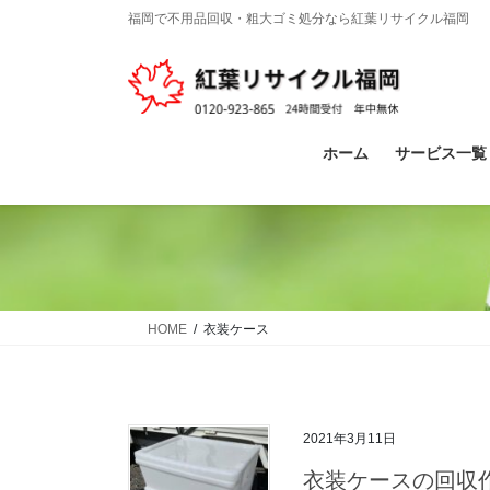
コ
ナ
福岡で不用品回収・粗大ゴミ処分なら紅葉リサイクル福岡
ン
ビ
テ
ゲ
ン
ー
ツ
シ
に
ョ
ホーム
サービス一覧
移
ン
動
に
移
動
HOME
衣装ケース
2021年3月11日
衣装ケースの回収