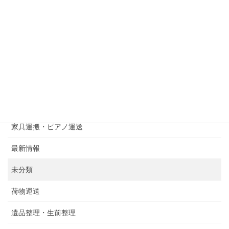
中央区草香江
博多区吉塚
博多区月隈
博多区綱場町
西区今宿青木
家具運搬・ピアノ運送
最新情報
未分類
荷物運送
遺品整理・生前整理