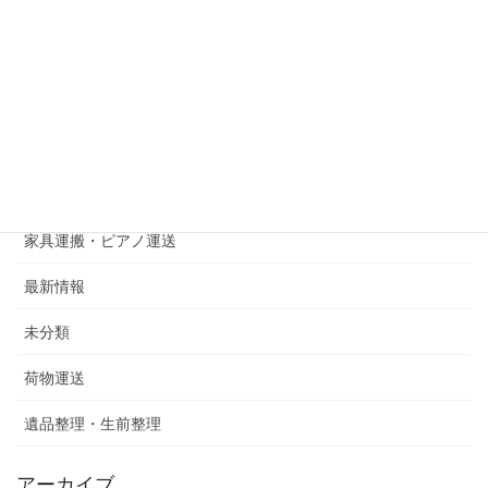
中央区草香江
博多区吉塚
博多区月隈
博多区綱場町
西区今宿青木
家具運搬・ピアノ運送
最新情報
未分類
荷物運送
遺品整理・生前整理
アーカイブ