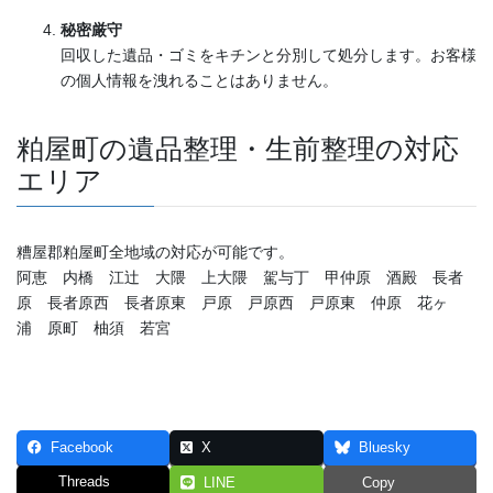
秘密厳守
回収した遺品・ゴミをキチンと分別して処分します。お客様
の個人情報を洩れることはありません。
粕屋町の遺品整理・生前整理の対応
エリア
糟屋郡粕屋町全地域の対応が可能です。
阿恵 内橋 江辻 大隈 上大隈 駕与丁 甲仲原 酒殿 長者
原 長者原西 長者原東 戸原 戸原西 戸原東 仲原 花ヶ
浦 原町 柚須 若宮
Facebook
X
Bluesky
Threads
LINE
Copy